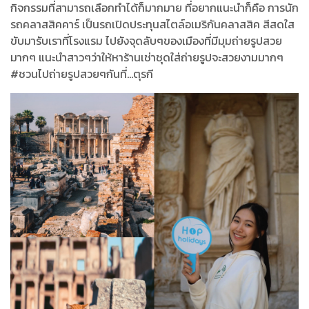
กิจกรรมที่สามารถเลือกทำได้ก็มากมาย ที่อยากแนะนำก็คือ การนัก
รถคลาสสิคคาร์ เป็นรถเปิดประทุนสไตล์อเมริกันคลาสสิค สีสดใส
ขับมารับเราที่โรงแรม ไปยังจุดลับๆของเมืองที่มีมุมถ่ายรูปสวย
มากๆ แนะนำสาวๆว่าให้หาร้านเช่าชุดใส่ถ่ายรูปจะสวยงามมากๆ
#ชวนไปถ่ายรูปสวยๆกันที่...ตุรกี