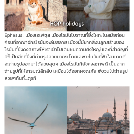
Ephesus : เมืองเอเฟซุส เมืองโรมันโบราณที่ยิ่งใหญ่ในสมัยก่อน
ก่อนที่อาณาจักรโรมันจะล่มสลาย เมืองนี้มีซากสิ่งปลูกสร้างของ
โรมันที่ยังคงสภาพให้เราเข้าไปเดินชมความยิ่งใหญ่ และที่สำคัญที่
นี่ก็เป็นอีกที่นึงที่ถ่ายรูปสวยมากๆ โดยเฉพาะในวันที่ฟ้าใส แดดดี
จะถ่ายรูปออกมาได้สวยสุดๆ เมืองโรมันที่ยังคงสภาพดี เป็นฉาก
ถ่ายรูปที่ให้อารมณ์ลึกลับ เหมือนได้ออกผจญภัย #ชวนไปถ่ายรูป
สวยๆกันที่...ตุรกี