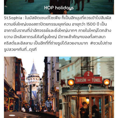
St.Sophia : ในมัสยิดเซนต์โซเฟีย ก็เป็นอีกมุมที่ควรเข้าไปสัมผัส
ความยิ่งใหญ่ของสถาปัตยกรรมยุคก่อน อายุกว่า 1500 ปี เป็น
อาคารโบราณที่น่าอัศจรรย์และยิ่งใหญ่มากๆ ภายในใหญ่โตกล้าง
ขวาง มีหลังคาทรงโค้งที่สูงใหญ่ มีภาพสำคัญๆของทั้งศาสนา
คริสต์และอิสลาม เป็นอีกที่ที่ถ่ายรูปได้สวยงามมาก #ชวนไปถ่าย
รูปสวยๆกันที่...ตุรกี