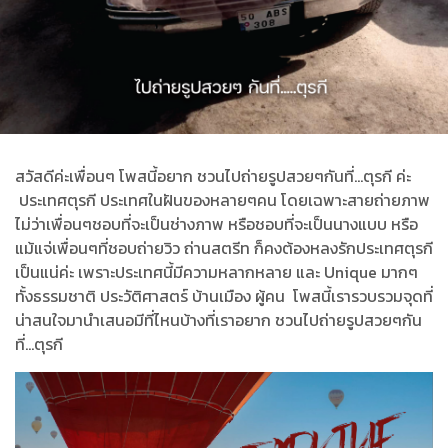
สวัสดีค่ะเพื่อนๆ โพสนี้อยาก ชวนไปถ่ายรูปสวยๆกันที่...ตุรกี ค่ะ
ประเทศตุรกี ประเทศในฝันของหลายๆคน โดยเฉพาะสายถ่ายภาพ
ไม่ว่าเพื่อนๆชอบที่จะเป็นช่างภาพ หรือชอบที่จะเป็นนางแบบ หรือ
แม้แจ่เพื่อนๆที่ชอบถ่ายวิว ถ่านสตรีท ก็คงต้องหลงรักประเทศตุรกี
เป็นแน่ค่ะ เพราะประเทศนี้มีความหลากหลาย และ Unique มากๆ
ทั้งธรรมชาติ ประวัติศาสตร์ บ้านเมือง ผู้คน โพสนี้เรารวบรวมจุดที่
น่าสนใจมานำเสนอมีที่ไหนบ้างที่เราอยาก ชวนไปถ่ายรูปสวยๆกัน
ที่...ตุรกี