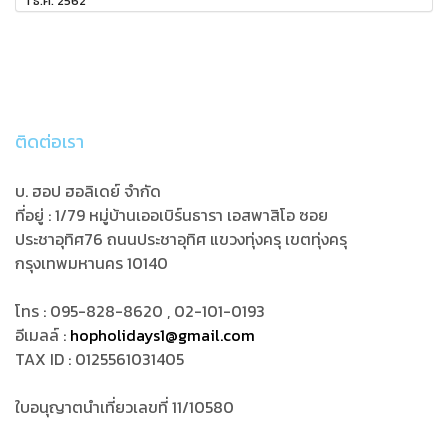
1 ธ.ค. 2562
ติดต่อเรา
บ. ฮอป ฮอลิเดย์ จำกัด
ที่อยู่ : 1/79 หมู่บ้านเออเบิร์นธารา เอสพาสิโอ ซอย
ประชาอุทิศ76
ถนนประชาอุทิศ แขวงทุ่งครุ เขตทุ่งครุ
กรุงเทพมหานคร 10140
โทร : 095-828-8620 , 02-101-0193
อีเมลล์ :
hopholidays1@gmail.com
TAX ID : 0125561031405
ใบอนุญาตนำเที่ยวเลขที่ 11/10580