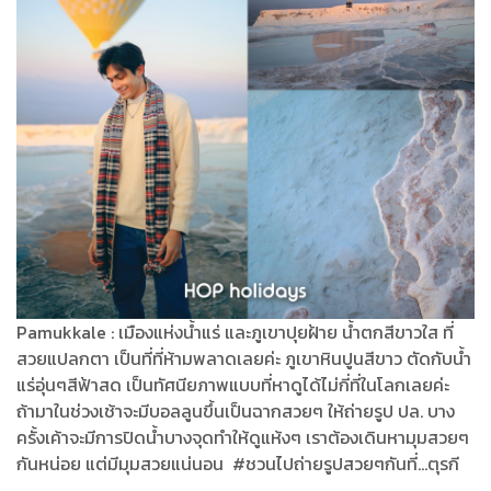
Pamukkale : เมืองแห่งน้ำแร่ และภูเขาปุยฝ้าย น้ำตกสีขาวใส ที่
สวยแปลกตา เป็นที่ที่ห้ามพลาดเลยค่ะ ภูเขาหินปูนสีขาว ตัดกับน้ำ
แร่อุ่นๆสีฟ้าสด เป็นทัศนียภาพแบบที่หาดูได้ไม่กี่ที่ในโลกเลยค่ะ
ถ้ามาในช่วงเช้าจะมีบอลลูนขึ้นเป็นฉากสวยๆ ให้ถ่ายรูป ปล. บาง
ครั้งเค้าจะมีการปิดน้ำบางจุดทำให้ดูแห้งๆ เราต้องเดินหามุมสวยๆ
กันหน่อย แต่มีมุมสวยแน่นอน #ชวนไปถ่ายรูปสวยๆกันที่...ตุรกี