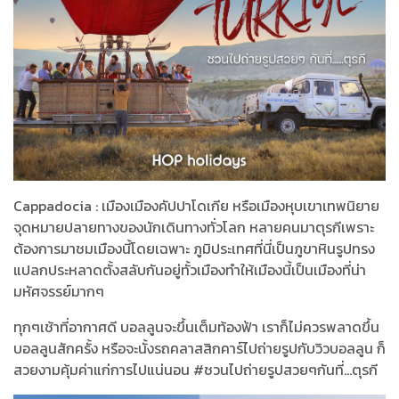
Cappadocia : เมืองเมืองคัปปาโดเกีย หรือเมืองหุบเขาเทพนิยาย
จุดหมายปลายทางของนักเดินทางทั่วโลก หลายคนมาตุรกีเพราะ
ต้องการมาชมเมืองนี้โดยเฉพาะ ภูมิประเทศที่นี่เป็นภูขาหินรูปทรง
แปลกประหลาดตั้งสลับกันอยู่ทั้วเมืองทำให้เมืองนี้เป็นเมืองที่น่า
มหัศจรรย์มากๆ
ทุกๆเช้าที่อากาศดี บอลลูนจะขึ้นเต็มท้องฟ้า เราก็ไม่ควรพลาดขึ้น
บอลลูนสักครั้ง หรือจะนั้งรถคลาสสิกคาร์ไปถ่ายรูปกับวิวบอลลูน ก็
สวยงามคุ้มค่าแก่การไปแน่นอน #ชวนไปถ่ายรูปสวยๆกันที่...ตุรกี