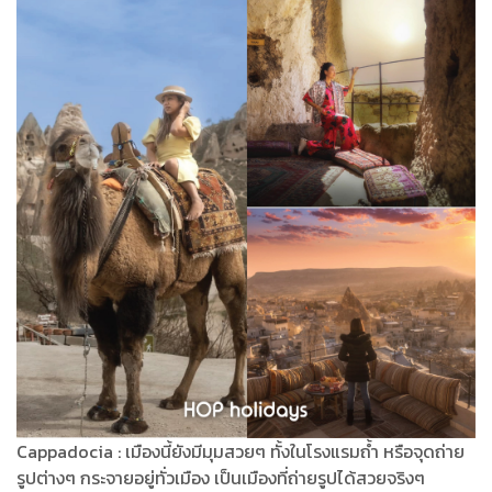
Cappadocia : เมืองนี้ยังมีมุมสวยๆ ทั้งในโรงแรมถ้ำ หรือจุดถ่าย
รูปต่างๆ กระจายอยู่ทั่วเมือง เป็นเมืองที่ถ่ายรูปได้สวยจริงๆ