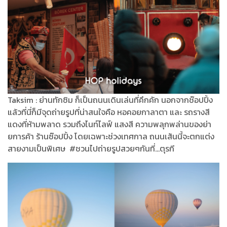
Taksim : ย่านทักซิม ก็เป็นถนนเดินเล่นที่คึกคัก นอกจากช๊อปปิ้ง
แล้วที่นี่ก็มีจุดถ่ายรูปที่น่าสนใจคือ หอคอยกาลาตา และ รถรางสี
แดงที่ห้ามพลาด รวมถึงไนท์ไลฟ์ แสงสี ความพลุกพล่านของย่า
ยการค้า ร้านซ๊อปปิ้ง โดยเฉพาะช่วงเทศกาล ถนนเส้นนี้จะตกแต่ง
สายงามเป็นพิเศษ #ชวนไปถ่ายรูปสวยๆกันที่...ตุรกี