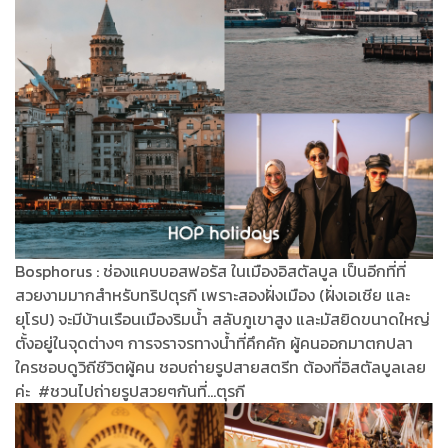
Bosphorus : ช่องแคบบอสฟอรัส ในเมืองอิสตัลบูล เป็นอีกที่ที่
สวยงามมากสำหรับทริปตุรกี เพราะสองฝั่งเมือง (ฝั่งเอเชีย และ
ยุโรป) จะมีบ้านเรือนเมืองริมน้ำ สลับภูเขาสูง และมัสยิดขนาดใหญ่
ตั้งอยู่ในจุดต่างๆ การจราจรทางน้ำที่คึกคัก ผู้คนออกมาตกปลา
ใครชอบดูวิถีชีวิตผู้คน ชอบถ่ายรูปสายสตรีท ต้องที่อิสตัลบูลเลย
ค่ะ #ชวนไปถ่ายรูปสวยๆกันที่...ตุรกี