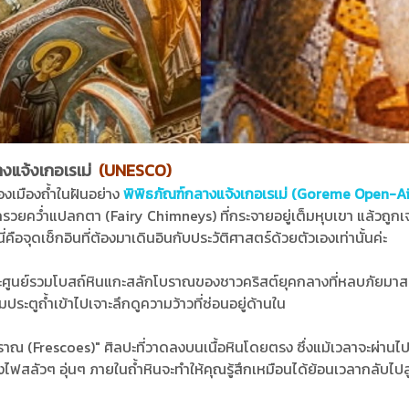
งแจ้งเกอเรเม่
(UNESCO)
งของเมืองถ้ำในฝันอย่าง
พิพิธภัณฑ์กลางแจ้งเกอเรเม่ (Goreme Open-A
วยคว่ำแปลกตา (Fairy Chimneys) ที่กระจายอยู่เต็มหุบเขา แล้วถูกเจ
ี่คือจุดเช็กอินที่ต้องมาเดินอินกับประวัติศาสตร์ด้วยตัวเองเท่านั้นค่ะ
้านและศูนย์รวมโบสถ์หินแกะสลักโบราณของชาวคริสต์ยุคกลางที่หลบภัยม
ประตูถ้ำเข้าไปเจาะลึกดูความว้าวที่ซ่อนอยู่ด้านใน
บราณ (Frescoes)" ศิลปะที่วาดลงบนเนื้อหินโดยตรง ซึ่งแม้เวลาจะผ่านไ
ฟสลัวๆ อุ่นๆ ภายในถ้ำหินจะทำให้คุณรู้สึกเหมือนได้ย้อนเวลากลับไปสู่อ