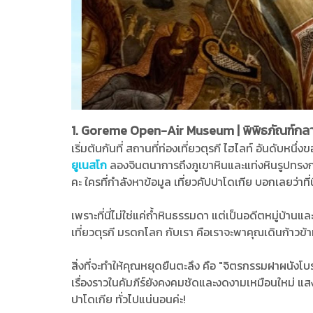
1. Goreme Open-Air Museum | พิพิธภัณฑ์กลา
เริ่มต้นกันที่ สถานที่ท่องเที่ยวตุรกี ไฮไลท์ อันดับหนึ่
ยูเนสโก
ลองจินตนาการถึงภูเขาหินและแท่งหินรูปทรงกร
คะ ใครที่กำลังหาข้อมูล เที่ยวคัปปาโดเกีย บอกเลยว่าที่น
เพราะที่นี่ไม่ใช่แค่ถ้ำหินธรรมดา แต่เป็นอดีตหมู่บ
เที่ยวตุรกี มรดกโลก กับเรา คือเราจะพาคุณเดินก้าวข้าม
สิ่งที่จะทำให้คุณหยุดยืนตะลึง คือ "จิตรกรรมฝาผนังโ
เรื่องราวในคัมภีร์ยังคงคมชัดและงดงามเหมือนใหม่ แสงไ
ปาโดเกีย ทั่วไปแน่นอนค่ะ!