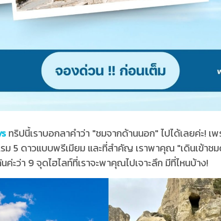
ys
ทริปนี้เราบอกลาคำว่า "ชมจากด้านนอก" ไปได้เลยค่ะ! เพ
แรม 5 ดาวแบบพรีเมียม และที่สำคัญ เราพาคุณ "เดินเข้าชมด
นค่ะว่า 9 จุดไฮไลท์ที่เราจะพาคุณไปเจาะลึก มีที่ไหนบ้าง!