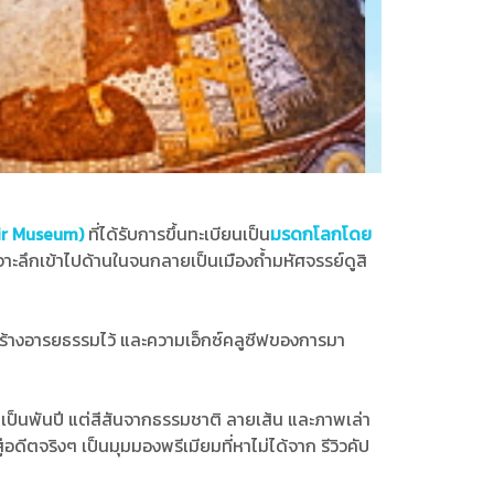
ir Museum)
ที่ได้รับการขึ้นทะเบียนเป็น
มรดกโลกโดย
าะลึกเข้าไปด้านในจนกลายเป็นเมืองถ้ำมหัศจรรย์ดูสิ
าสร้างอารยธรรมไว้ และความเอ็กซ์คลูซีฟของการมา
ปเป็นพันปี แต่สีสันจากธรรมชาติ ลายเส้น และภาพเล่า
ดีตจริงๆ เป็นมุมมองพรีเมียมที่หาไม่ได้จาก รีวิวคัป