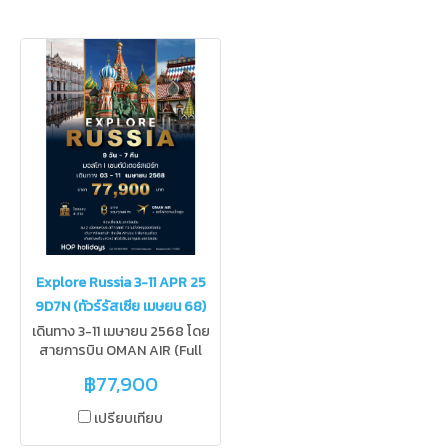
Explore Russia 3-11 APR 25
9D7N (ทัวร์รัสเซีย เมษยน 68)
เดินทาง 3-11 เมษายน 2568 โดย
สายการบิน OMAN AIR (Full
Service Airline) เดินทางไฟลท์
฿77,900
เช้า ถึงเย็น พักผ่อนก่อนเที่ยว พัก
โรงแรมระดับ 4 ดาว เที่ยวครบทุก
เปรียบเทียบ
สถานที่ไฮไลท์ เที่ยวสองเมือง
มอสโก และ เซนต์ปีเตอร์เบิร์ก นั่ง