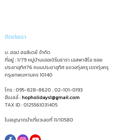
รถไฟความเร็วสูง SAPSAN
TRAIN 2 เที่ยว ราคารวมทุกอย่าง
แล้ว
ติดต่อเรา
บ. ฮอป ฮอลิเดย์ จำกัด
ที่อยู่ : 1/79 หมู่บ้านเออเบิร์นธารา เอสพาสิโอ ซอย
ประชาอุทิศ76
ถนนประชาอุทิศ แขวงทุ่งครุ เขตทุ่งครุ
กรุงเทพมหานคร 10140
โทร : 095-828-8620 , 02-101-0193
อีเมลล์ :
hopholidays1@gmail.com
TAX ID : 0125561031405
ใบอนุญาตนำเที่ยวเลขที่ 11/10580